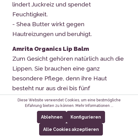
lindert Juckreiz und spendet
Feuchtigkeit.
- Shea Butter wirkt gegen
Hautreizungen und beruhigt.
Amrita Organics Lip Balm
Zum Gesicht gehören natürlich auch die
Lippen. Sie brauchen eine ganz
besondere Pflege, denn ihre Haut
besteht nur aus drei bis fünf
Zellschichten. Die Gesichtshaut ist mit
Diese Website verwendet Cookies, um eine bestmögliche
Erfahrung bieten zu können.
Mehr Informationen ...
rund 16 Zellschichten viel dicker. Lippen
besitzen keinen schützenden Hydro-
Ablehnen
Konfigurieren
Lipid-Film, deshalb trocknen sie schnell
Alle Cookies akzeptieren
aus, ganz besonders im Winter.