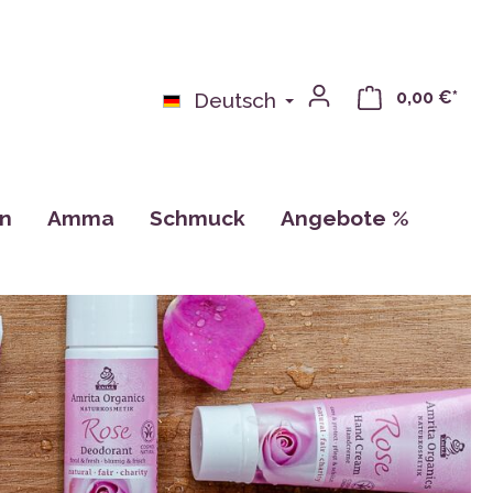
0,00 €*
Deutsch
on
Amma
Schmuck
Angebote %
bchen
Bücher
n
Kalender, Zeichnungen, Karten
Tassen
CDs