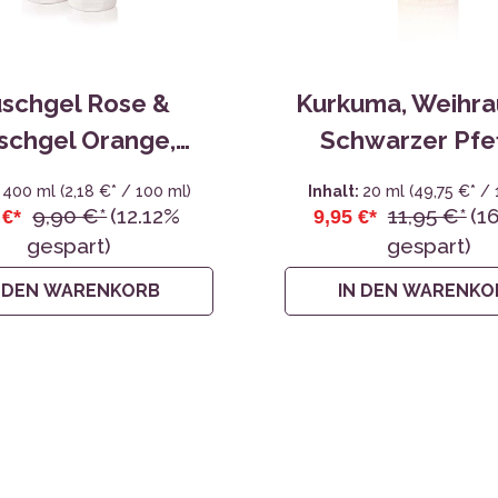
schgel Rose &
Kurkuma, Weihra
schgel Orange,
Schwarzer Pfe
Duopack
Tinktur, bio
:
400 ml
(2,18 €* / 100 ml)
Inhalt:
20 ml
(49,75 €* / 
9,90 €*
(12.12%
11,95 €*
(1
 €*
9,95 €*
gespart)
gespart)
N DEN WARENKORB
IN DEN WARENKO