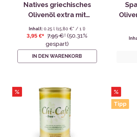
Natives griechisches
Spa
Olivenöl extra mit
Olive
Oregano - 0,25L
Inhalt:
0.25 l
(15,80 €* / 1 l)
7,95 €*
(50.31%
3,95 €*
Inh
gespart)
IN DEN WARENKORB
%
%
Tipp