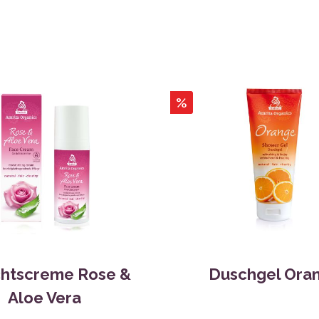
%
chtscreme Rose &
Duschgel Ora
Aloe Vera