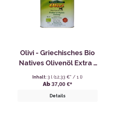
Olivi - Griechisches Bio
Natives Olivenöl Extra -
3,0L
Inhalt:
3 l
(12,33 €* / 1 l)
Ab
37,00 €*
Details