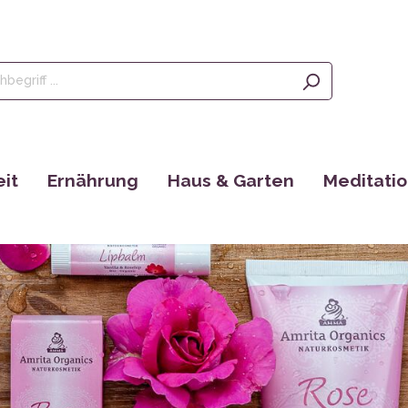
it
Ernährung
Haus & Garten
Meditati
Olivenöl, Oliven & Feigen
Saatgut
Räucherstä
rgänzungen
Tees
EM Produkte
Augenkisse
Kaffee
Bücher
Yantras
Ayurveda
tain