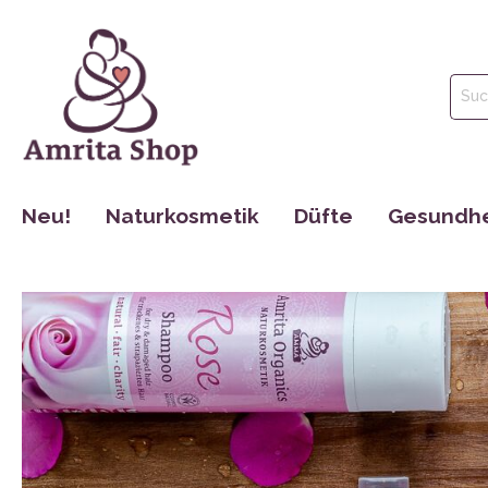
Neu!
Naturkosmetik
Düfte
Gesundhe
Gesichtspflege
Parfüm
Tinkturen
Körperpflege
Ätherische Öle
Nahrungse
Haarpflege
Hydrolate
Dr. Jacob´s
Mund Hygiene
Maharishi 
Make Up
Cosmoveda
Rocky Moun
Bücher