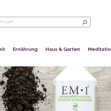
it
Ernährung
Haus & Garten
Meditati
Olivenöl, Oliven & Feigen
Saatgut
Räucherstä
rgänzungen
Tees
EM Produkte
Augenkisse
Kaffee
Bücher
Yantras
Ayurveda
tain