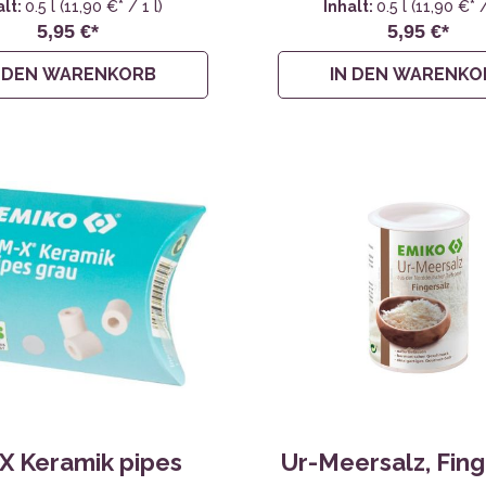
alt:
0.5 l
(11,90 €* / 1 l)
Inhalt:
0.5 l
(11,90 €* /
5,95 €*
5,95 €*
N DEN WARENKORB
IN DEN WARENKO
X Keramik pipes
Ur-Meersalz, Fing