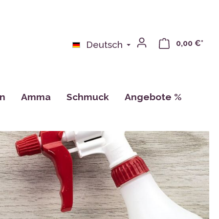
0,00 €*
Deutsch
on
Amma
Schmuck
Angebote %
bchen
Bücher
n
Kalender, Zeichnungen, Karten
Tassen
CDs