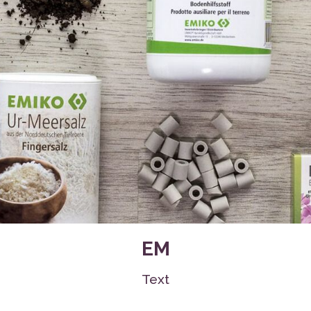
hen, Tassen
EM
Text