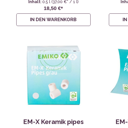
Inhalt:
0.5 l
(37,00 €* / 1 l)
Inh
18,50 €*
IN DEN WARENKORB
I
EM-X Keramik pipes
EM-