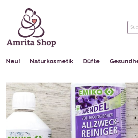
Neu!
Naturkosmetik
Düfte
Gesundhe
Gesichtspflege
Parfüm
Tinkturen
Körperpflege
Ätherische Öle
Nahrungse
Haarpflege
Hydrolate
Dr. Jacob´s
Mund Hygiene
Maharishi 
Make Up
Cosmoveda
Rocky Moun
Bücher