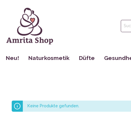
Neu!
Naturkosmetik
Düfte
Gesundhe
Gesichtspflege
Parfüm
Tinkturen
Körperpflege
Ätherische Öle
Nahrungse
Haarpflege
Hydrolate
Dr. Jacob´s
Mund Hygiene
Maharishi 
Keine Produkte gefunden.
Make Up
Cosmoveda
Rocky Moun
Bücher