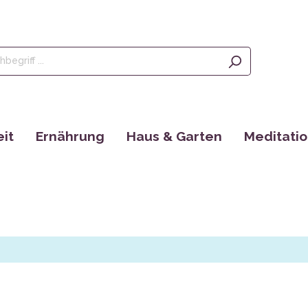
it
Ernährung
Haus & Garten
Meditati
Olivenöl, Oliven & Feigen
Saatgut
Räucherstä
rgänzungen
Tees
EM Produkte
Augenkisse
Kaffee
Bücher
Yantras
Ayurveda
tain