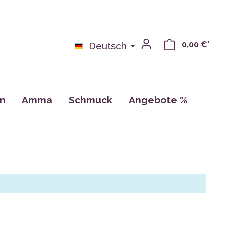
0,00 €*
Deutsch
on
Amma
Schmuck
Angebote %
bchen
Bücher
n
Kalender, Zeichnungen, Karten
Tassen
CDs