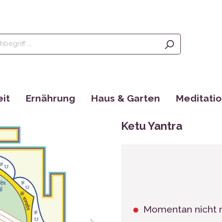
it
Ernährung
Haus & Garten
Meditati
Olivenöl, Oliven & Feigen
Saatgut
Räucherstä
Ketu Yantra
rgänzungen
Tees
EM Produkte
Augenkisse
Kaffee
Bücher
Yantras
Ayurveda
tain
Momentan nicht 