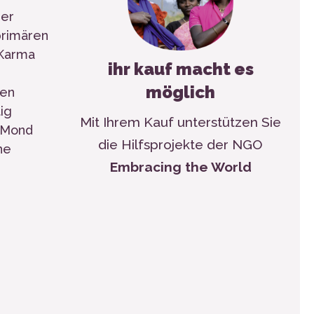
der
primären
 Karma
ihr kauf macht es
möglich
den
ig
Mit Ihrem Kauf unterstützen Sie
d Mond
die Hilfsprojekte der NGO
he
Embracing the World