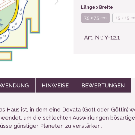
hen, Tassen
Länge x Breite
7,5 x 7,5 cm
15 x 15 c
Art. Nr.:
Y-12.1
WENDUNG
HINWEISE
BEWERTUNGEN
as Haus ist, in dem eine Devata (Gott oder Göttin) w
erwendet, um die schlechten Auswirkungen bösartige
lüsse günstiger Planeten zu verstärken.