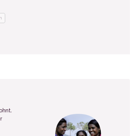
m
ohnt.
r