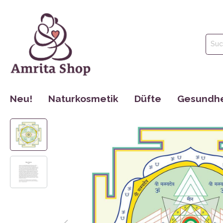
Neu!
Naturkosmetik
Düfte
Gesundhe
Gesichtspflege
Parfüm
Tinkturen
Körperpflege
Ätherische Öle
Nahrungse
Haarpflege
Hydrolate
Dr. Jacob´s
Mund Hygiene
Maharishi 
Make Up
Cosmoveda
Rocky Moun
Bücher