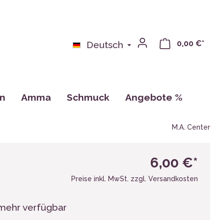
0,00 €*
Deutsch
on
Amma
Schmuck
Angebote %
bchen
Bücher
M.A. Center
n
Kalender, Zeichnungen, Karten
Tassen
6,00 €*
CDs
Preise inkl. MwSt. zzgl. Versandkosten
mehr verfügbar