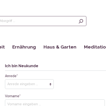
it
Ernährung
Haus & Garten
Meditati
Olivenöl, Oliven & Feigen
Saatgut
Räucherstä
rgänzungen
Tees
EM Produkte
Augenkisse
Ich bin Neukunde
Kaffee
Bücher
Yantras
Anrede*
Ayurveda
tain
Vorname*