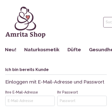
Neu!
Naturkosmetik
Düfte
Gesundhe
Gesichtspflege
Parfüm
Tinkturen
Körperpflege
Ätherische Öle
Nahrungse
Ich bin bereits Kunde
Haarpflege
Hydrolate
Dr. Jacob´s
Einloggen mit E-Mail-Adresse und Passwort
Mund Hygiene
Maharishi 
Ihre E-Mail-Adresse
Ihr Passwort
Make Up
Cosmoveda
Rocky Moun
Bücher