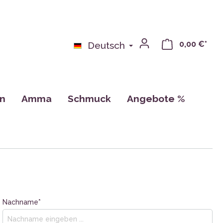
0,00 €*
Deutsch
on
Amma
Schmuck
Angebote %
bchen
Bücher
n
Kalender, Zeichnungen, Karten
Tassen
CDs
Nachname*